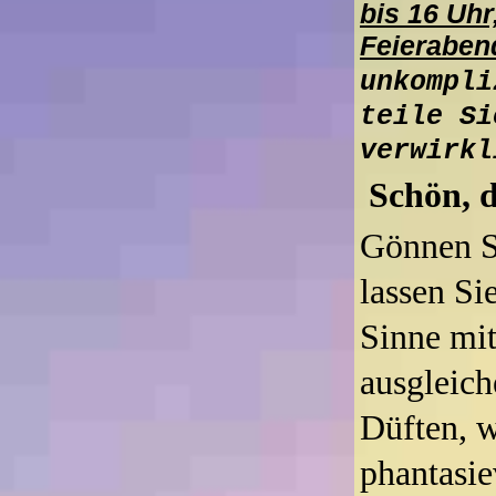
bis 16 Uhr
Feierabe
unkompli
teile Si
verwirkl
Schön, d
Gönnen Si
lassen Si
Sinne mi
ausgleic
Düften, 
phantasi